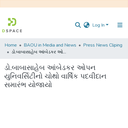
Log In
Communities
Home
BAOU in Media and News
Press News Cliping
&
ડો.બાબાસાહેબ આંબેડકર ઓપન યુનિવર્સિટીનો ચોથો વાર્ષિક પદવીદાન સમારંભ યોજાયો
Collections
ડો.બાબાસાહેબ આંબેડકર ઓપન
All of DSpace
યુનિવર્સિટીનો ચોથો વાર્ષિક પદવીદાન
સમારંભ યોજાયો
Statistics