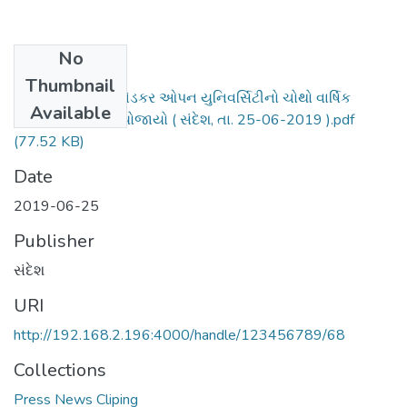
No
Files
Thumbnail
ડો.બાબાસાહેબ આંબેડકર ઓપન યુનિવર્સિટીનો ચોથો વાર્ષિક
Available
પદવીદાન સમારંભ યોજાયો ( સંદેશ, તા. 25-06-2019 ).pdf
(77.52 KB)
Date
2019-06-25
Publisher
સંદેશ
URI
http://192.168.2.196:4000/handle/123456789/68
Collections
Press News Cliping